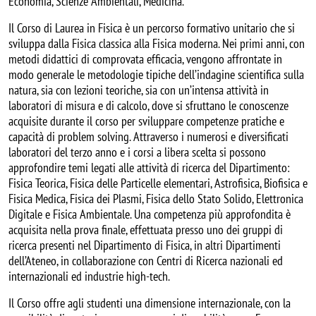
Economia, Scienze Ambientali, Medicina.
Il Corso di Laurea in Fisica è un percorso formativo unitario che si
sviluppa dalla Fisica classica alla Fisica moderna. Nei primi anni, con
metodi didattici di comprovata efficacia, vengono affrontate in
modo generale le metodologie tipiche dell’indagine scientifica sulla
natura, sia con lezioni teoriche, sia con un’intensa attività in
laboratori di misura e di calcolo, dove si sfruttano le conoscenze
acquisite durante il corso per sviluppare competenze pratiche e
capacità di problem solving. Attraverso i numerosi e diversificati
laboratori del terzo anno e i corsi a libera scelta si possono
approfondire temi legati alle attività di ricerca del Dipartimento:
Fisica Teorica, Fisica delle Particelle elementari, Astrofisica, Biofisica e
Fisica Medica, Fisica dei Plasmi, Fisica dello Stato Solido, Elettronica
Digitale e Fisica Ambientale. Una competenza più approfondita è
acquisita nella prova finale, effettuata presso uno dei gruppi di
ricerca presenti nel Dipartimento di Fisica, in altri Dipartimenti
dell’Ateneo, in collaborazione con Centri di Ricerca nazionali ed
internazionali ed industrie high-tech.
Il Corso offre agli studenti una dimensione internazionale, con la