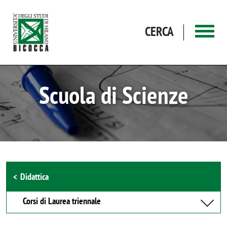
Salta al contenuto principale
CERCA
Scuola di Scienze
Browse the section
Didattica
Corsi di Laurea triennale