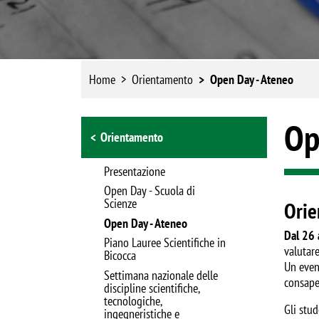
Home
Orientamento
Open Day - Ateneo
Browse the section
Op
Orientamento
Presentazione
Open Day - Scuola di
Scienze
Orie
Open Day - Ateneo
Dal 26 
Piano Lauree Scientifiche in
valutare
Bicocca
Un event
Settimana nazionale delle
consapev
discipline scientifiche,
tecnologiche,
Gli stud
ingegneristiche e