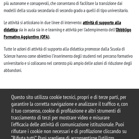
più autonome e consapevoli, che consentano di facilitare la transizione dai
modelli della scuola secondaria di secondo grado a quelli di tipo universitario.
Le attività si articolano in due linee di intervento:
attività di supporto alla
didattica
sia in aula sia in e-learning e attività per l’adempimento dell’
Obbbligo
Formativo Aggiuntivo (OFA)
.
Tutte le azioni di attività di supporto alla didattica promosse dalla Scuola di
Scienze hanno come obiettivo l’inserimento degli studenti nel percorso formativo
universitario e si collocano nel contesto più ampio delle azioni di riduzione degli
abbandoni.
Questo sito utilizza cookie tecnici, propri e di terze parti, per
garantire la corretta navigazione e analizzare il traffico e, con
il tuo consenso, cookie di profilazione e altri strumenti di
© 2025 Università degli Studi di Milano-Bicocca
tracciamento di terzi per mostrare video e misurare
Piazza dell'Ateneo Nuovo, 1 - 20126, Milano
l'efficacia delle attività di comunicazione istituzionale. Puoi
Casella PEC:
ateneo.bicocca@pec.unimib.it
rifiutare i cookie non necessari e di profilazione cliccando su
P.I. 12621570154 |
redazioneweb@unimib.it
“Rifiuta tutti”. Puoi scegliere di acconsentirne l’utilizzo